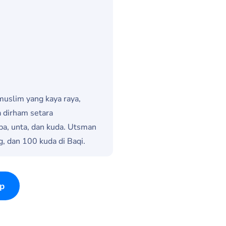
uslim yang kaya raya,
a dirham setara
ba, unta, dan kuda. Utsman
 dan 100 kuda di Baqi.
p