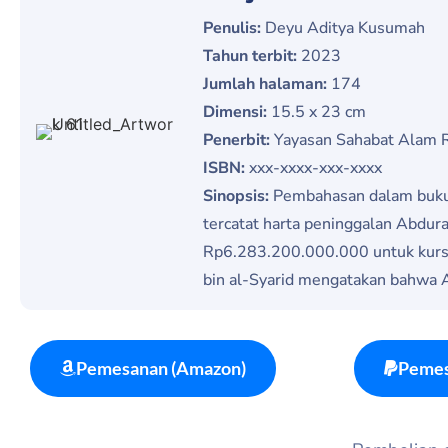
Penulis:
Deyu Aditya Kusumah
Tahun terbit:
2023
Jumlah halaman:
174
Dimensi:
15.5 x 23 cm
Penerbit:
Yayasan Sahabat Alam R
ISBN:
xxx-xxxx-xxx-xxxx
Sinopsis:
Pembahasan dalam buku 
tercatat harta peninggalan Abdur
Rp6.283.200.000.000 untuk kurs ru
bin al-Syarid mengatakan bahwa 
Pemesanan (Amazon)
Pemes