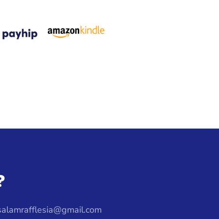
?
.salamrafflesia@gmail.com