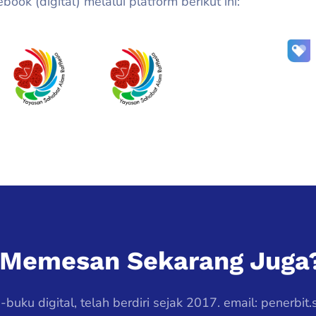
ook (digital) melalui platform berikut ini:
k Memesan Sekarang Juga
uku digital, telah berdiri sejak 2017. email: penerbit