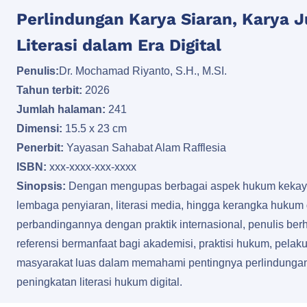
Perlindungan Karya Siaran, Karya Ju
Literasi dalam Era Digital
Penulis:
Dr. Mochamad Riyanto, S.H., M.SI.
Tahun terbit:
2026
Jumlah halaman:
241
Dimensi:
15.5 x 23 cm
Penerbit:
Yayasan Sahabat Alam Rafflesia
ISBN:
xxx-xxxx-xxx-xxxx
Sinopsis:
Dengan mengupas berbagai aspek hukum kekayaa
lembaga penyiaran, literasi media, hingga kerangka hukum 
perbandingannya dengan praktik internasional, penulis ber
referensi bermanfaat bagi akademisi, praktisi hukum, pelaku
masyarakat luas dalam memahami pentingnya perlindungan
peningkatan literasi hukum digital.