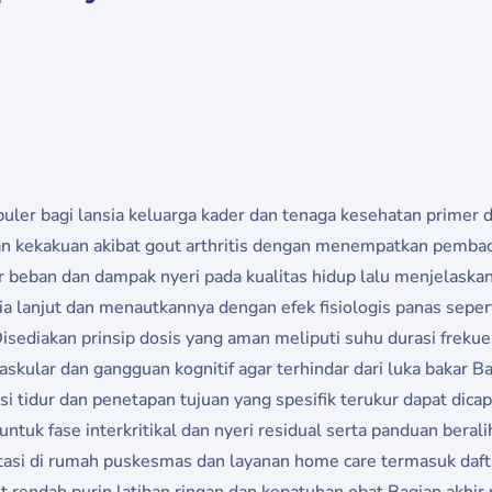
uler bagi lansia keluarga kader dan tenaga kesehatan primer d
an kekakuan akibat gout arthritis dengan menempatkan pemba
beban dan dampak nyeri pada kualitas hidup lalu menjelaskan r
a lanjut dan menautkannya dengan efek fisiologis panas sepert
isediakan prinsip dosis yang aman meliputi suhu durasi frekuen
 vaskular dan gangguan kognitif agar terhindar dari luka baka
i tidur dan penetapan tujuan yang spesifik terukur dapat dicap
tuk fase interkritikal dan nyeri residual serta panduan beral
asi di rumah puskesmas dan layanan home care termasuk daft
iet rendah purin latihan ringan dan kepatuhan obat Bagian akhi