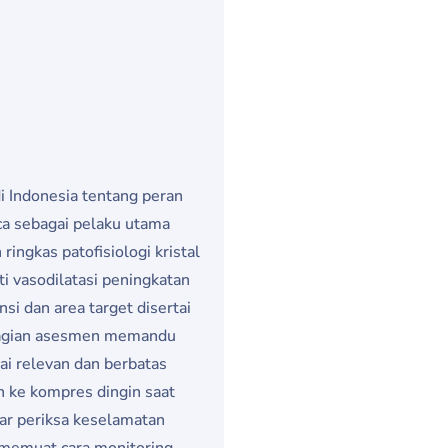
i Indonesia tentang peran
ca sebagai pelaku utama
ingkas patofisiologi kristal
i vasodilatasi peningkatan
si dan area target disertai
r Bagian asesmen memandu
ai relevan dan berbatas
ih ke kompres dingin saat
ar periksa keselamatan
r memuat cara monitoring