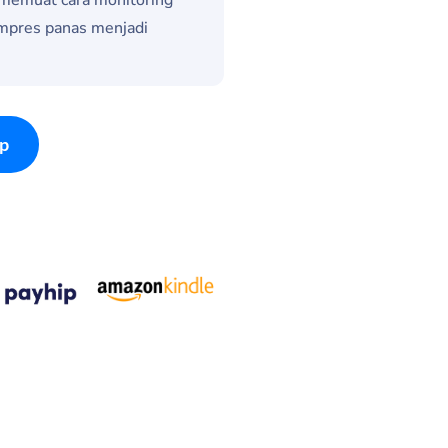
ompres panas menjadi
p