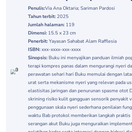
Penulis:
Via Ana Oktaria; Sariman Pardosi
Tahun terbit:
2025
Jumlah halaman:
119
Dimensi:
15.5 x 23 cm
Penerbit:
Yayasan Sahabat Alam Rafflesia
ISBN:
xxx-xxxx-xxx-xxxx
Sinopsis:
Buku ini menyajikan panduan ilmiah pop
terapi kompres panas dalam mengurangi nyeri d
perawatan sehari hari Buku memulai dengan latar 
urat serta mekanisme nyeri yang relevan pada usi
elastisitas jaringan dan penurunan spasme otot D
skrining risiko kulit gangguan sensorik penyakit
penggunaan skala nyeri sederhana penilaian fungs
waktu Bab protokol memberikan langkah praktis un
serangan akut Buku juga menguraikan implement
pelatihan kader serta integrasi dengan hidrasi d