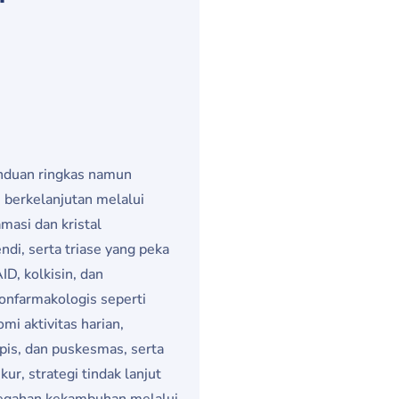
nduan ringkas namun
 berkelanjutan melalui
amasi dan kristal
di, serta triase yang peka
ID, kolkisin, dan
 nonfarmakologis seperti
omi aktivitas harian,
apis, dan puskesmas, serta
r, strategi tindak lanjut
ncegahan kekambuhan melalui