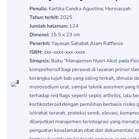
Penulis:
Kartika Candra Agustina; Hermasyah
Tahun terbit:
2025
Jumlah halaman:
124
Dimensi:
15.5 x 23 cm
Penerbit:
Yayasan Sahabat Alam Rafflesia
ISBN:
xxx-xxxx-xxx-xxxx
Sinopsis:
Buku “Manajemen Nyeri Akut pada Pasi
komprehensif bagi perawat di layanan primer da
kerangka tujuh bab yang saling terkait, dimulai da
monosodium urat, sampai teknik asesmen yang te
terhadap red flags seperti septic arthritis, lalu
kortikosteroid dengan pemilihan berbasis risiko ga
istirahat terarah, proteksi sendi, elevasi, kompres
dilanjutkan manajemen terintegrasi yang menata re
penguatan keselamatan obat dan dokumentasi stand
termasuk waktu mulai terapi penurun asam urat 