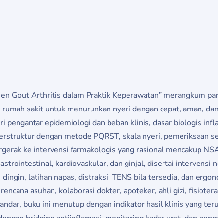
en Gout Arthritis dalam Praktik Keperawatan” merangkum pa
n rumah sakit untuk menurunkan nyeri dengan cepat, aman, dan
ri pengantar epidemiologi dan beban klinis, dasar biologis infl
rstruktur dengan metode PQRST, skala nyeri, pemeriksaan sen
 bergerak ke intervensi farmakologis yang rasional mencakup NSA
strointestinal, kardiovaskular, dan ginjal, disertai intervensi
 dingin, latihan napas, distraksi, TENS bila tersedia, dan ergon
ncana asuhan, kolaborasi dokter, apoteker, ahli gizi, fisioter
ar, buku ini menutup dengan indikator hasil klinis yang teruku
dengan bridging antiinflamasi, monitoring kadar urat, dan pe