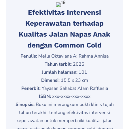
Efektivitas Intervensi
Keperawatan terhadap
Kualitas Jalan Napas Anak
dengan Common Cold
Penulis:
Mella Oktaviana A; Rahma Annisa
Tahun terbit:
2025
Jumlah halaman:
101
Dimensi:
15.5 x 23 cm
Penerbit:
Yayasan Sahabat Alam Rafflesia
ISBN:
xxx-xxxx-xxx-xxxx
Sinopsis:
Buku ini merangkum bukti klinis tujuh
tahun terakhir tentang efektivitas intervensi
keperawatan untuk memperbaiki kualitas jalan
napas pada anak dengan common cold, dengan