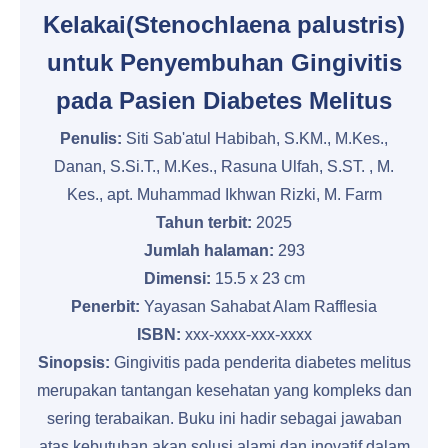
Kelakai(Stenochlaena palustris)
untuk Penyembuhan Gingivitis
pada Pasien Diabetes Melitus
Penulis:
Siti Sab'atul Habibah, S.KM., M.Kes.,
Danan, S.Si.T., M.Kes., Rasuna Ulfah, S.ST. , M.
Kes., apt. Muhammad Ikhwan Rizki, M. Farm
Tahun terbit:
2025
Jumlah halaman:
293
Dimensi:
15.5 x 23 cm
Penerbit:
Yayasan Sahabat Alam Rafflesia
ISBN:
xxx-xxxx-xxx-xxxx
Sinopsis:
Gingivitis pada penderita diabetes melitus
merupakan tantangan kesehatan yang kompleks dan
sering terabaikan. Buku ini hadir sebagai jawaban
atas kebutuhan akan solusi alami dan inovatif dalam