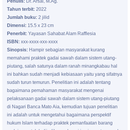
Penulis:
Dr. Arsal, M.Ag.
Tahun terbit:
2022
Jumlah buku:
2 jilid
Dimensi:
15.5 x 23 cm
Penerbit:
Yayasan Sahabat Alam Rafflesia
ISBN:
xxx-xxxx-xxx-xxxx
Sinopsis:
Hampir sebagian masyarakat kurang
memahami praktek gadai sawah dalam sistem utang-
piutang, salah satunya dalam ranah minangkabau hal
ini bahkan sudah menjadi kebiasaan yaitu yang sifatnya
sudah turun temurun. Penelitian ini adalah tentang
bagaimana pemahaman masyarakat mengenai
pelaksanaan gadai sawah dalam sistem utang-piutang
di Nagari Banca Mato Aia, kemudian tujuan penelitian
ini adalah untuk mengetahui bagaimana perspektif
hukum Islam terhadap praktek pemanfaatan barang