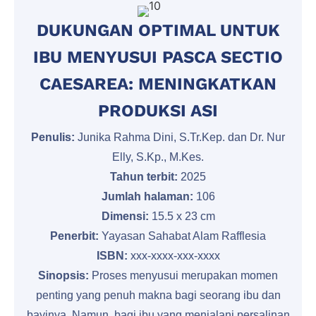
DUKUNGAN OPTIMAL UNTUK
IBU MENYUSUI PASCA SECTIO
CAESAREA: MENINGKATKAN
PRODUKSI ASI
Penulis:
Junika Rahma Dini, S.Tr.Kep. dan Dr. Nur
Elly, S.Kp., M.Kes.
Tahun terbit:
2025
Jumlah halaman:
106
Dimensi:
15.5 x 23 cm
Penerbit:
Yayasan Sahabat Alam Rafflesia
ISBN:
xxx-xxxx-xxx-xxxx
Sinopsis:
Proses menyusui merupakan momen
penting yang penuh makna bagi seorang ibu dan
bayinya. Namun, bagi ibu yang menjalani persalinan