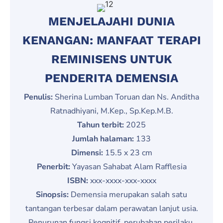
MENJELAJAHI DUNIA
KENANGAN: MANFAAT TERAPI
REMINISENS UNTUK
PENDERITA DEMENSIA
Penulis:
Sherina Lumban Toruan dan Ns. Anditha
Ratnadhiyani, M.Kep., Sp.Kep.M.B.
Tahun terbit:
2025
Jumlah halaman:
133
Dimensi:
15.5 x 23 cm
Penerbit:
Yayasan Sahabat Alam Rafflesia
ISBN:
xxx-xxxx-xxx-xxxx
Sinopsis:
Demensia merupakan salah satu
tantangan terbesar dalam perawatan lanjut usia.
Penurunan fungsi kognitif, perubahan perilaku,