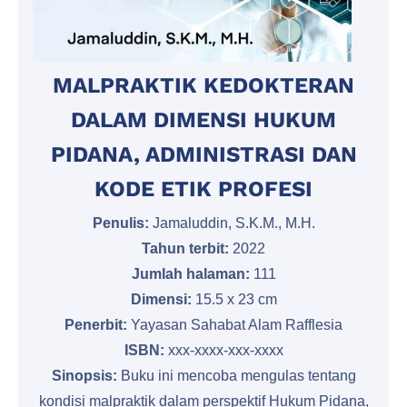
MALPRAKTIK KEDOKTERAN
DALAM DIMENSI HUKUM
PIDANA, ADMINISTRASI DAN
KODE ETIK PROFESI
Penulis:
Jamaluddin, S.K.M., M.H.
Tahun terbit:
2022
Jumlah halaman:
111
Dimensi:
15.5 x 23 cm
Penerbit:
Yayasan Sahabat Alam Rafflesia
ISBN:
xxx-xxxx-xxx-xxxx
Sinopsis:
Buku ini mencoba mengulas tentang
kondisi malpraktik dalam perspektif Hukum Pidana,