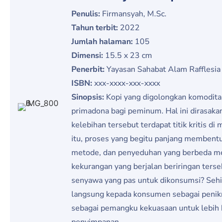
Penulis:
Firmansyah, M.Sc.
Tahun terbit:
2022
Jumlah halaman:
105
Dimensi:
15.5 x 23 cm
Penerbit:
Yayasan Sahabat Alam Rafflesia
ISBN:
xxx-xxxx-xxx-xxxx
Sinopsis:
Kopi yang digolongkan komodita
primadona bagi peminum. Hal ini dirasaka
kelebihan tersebut terdapat titik kritis
itu, proses yang begitu panjang membentu
metode, dan penyeduhan yang berbeda mem
kekurangan yang berjalan beriringan ter
senyawa yang pas untuk dikonsumsi? Sehi
langsung kepada konsumen sebagai penikma
sebagai pemangku kekuasaan untuk lebih 
penyimpanan.