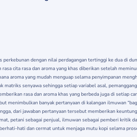
s perkebunan dengan nilai perdagangan tertinggi ke dua di d
n rasa cita rasa dan aroma yang khas diberikan setelah memin
 di mana aroma yang mudah menguap selama penyimpanan menghila
k matriks senyawa sehingga setiap variabel asal, pemangganga
berikan rasa dan aroma khas yang berbeda juga di setiap can
sebut menimbulkan banyak pertanyaan di kalangan ilmuwan “b
ngga, dari jawaban pertanyaan tersebut memberikan keuntunga
t, petani sebagai penjual, ilmuwan sebagai pemberi kritik d
berhati-hati dan cermat untuk menjaga mutu kopi selama pro