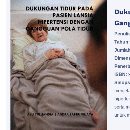
Duku
Gang
Penulis
Tahun t
Jumlah
Dimens
Penerb
ISBN:
Sinops
menjela
hiperte
serta m
untuk m