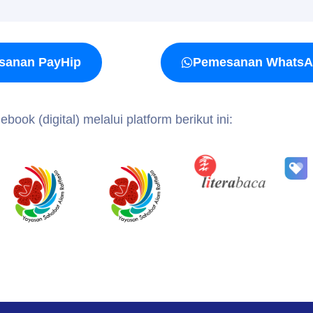
sanan PayHip
Pemesanan Whats
book (digital) melalui platform berikut ini: