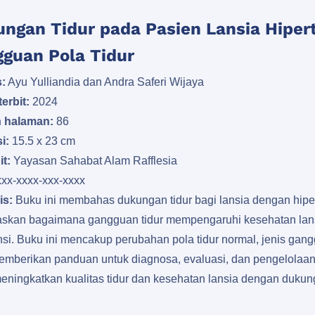
ngan Tidur pada Pasien Lansia Hiper
guan Pola Tidur
:
Ayu Yulliandia dan Andra Saferi Wijaya
erbit:
2024
 halaman:
86
i:
15.5 x 23 cm
it:
Yayasan Sahabat Alam Rafflesia
xxx-xxxx-xxx-xxxx
is:
Buku ini membahas dukungan tidur bagi lansia dengan hipert
skan bagaimana gangguan tidur mempengaruhi kesehatan lans
nsi. Buku ini mencakup perubahan pola tidur normal, jenis gan
emberikan panduan untuk diagnosa, evaluasi, dan pengelolaan 
eningkatkan kualitas tidur dan kesehatan lansia dengan dukun