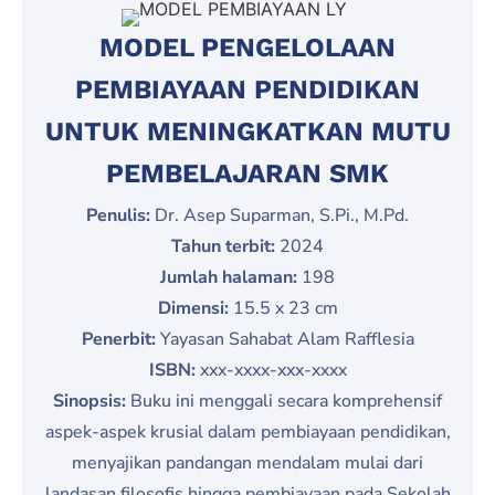
MODEL PENGELOLAAN
PEMBIAYAAN PENDIDIKAN
UNTUK MENINGKATKAN MUTU
PEMBELAJARAN SMK
Penulis:
Dr. Asep Suparman, S.Pi., M.Pd.
Tahun terbit:
2024
Jumlah halaman:
198
Dimensi:
15.5 x 23 cm
Penerbit:
Yayasan Sahabat Alam Rafflesia
ISBN:
xxx-xxxx-xxx-xxxx
Sinopsis:
Buku ini menggali secara komprehensif
aspek-aspek krusial dalam pembiayaan pendidikan,
menyajikan pandangan mendalam mulai dari
landasan filosofis hingga pembiayaan pada Sekolah