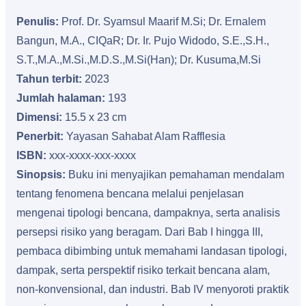
Penulis:
Prof. Dr. Syamsul Maarif M.Si; Dr. Ernalem
Bangun, M.A., CIQaR; Dr. Ir. Pujo Widodo, S.E.,S.H.,
S.T.,M.A.,M.Si.,M.D.S.,M.Si(Han); Dr. Kusuma,M.Si
Tahun terbit:
2023
Jumlah halaman:
193
Dimensi:
15.5 x 23 cm
Penerbit:
Yayasan Sahabat Alam Rafflesia
ISBN:
xxx-xxxx-xxx-xxxx
Sinopsis:
Buku ini menyajikan pemahaman mendalam
tentang fenomena bencana melalui penjelasan
mengenai tipologi bencana, dampaknya, serta analisis
persepsi risiko yang beragam. Dari Bab I hingga III,
pembaca dibimbing untuk memahami landasan tipologi,
dampak, serta perspektif risiko terkait bencana alam,
non-konvensional, dan industri. Bab IV menyoroti praktik