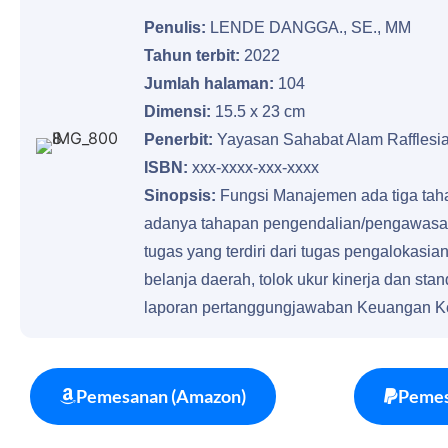
Penulis:
LENDE DANGGA., SE., MM
Tahun terbit:
2022
Jumlah halaman:
104
Dimensi:
15.5 x 23 cm
Penerbit:
Yayasan Sahabat Alam Rafflesi
ISBN:
xxx-xxxx-xxx-xxxx
Sinopsis:
Fungsi Manajemen ada tiga taha
adanya tahapan pengendalian/pengawasan .
tugas yang terdiri dari tugas pengalokas
belanja daerah, tolok ukur kinerja dan st
laporan pertanggungjawaban Keuangan K
Pemesanan (Amazon)
Pemes