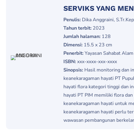
SERVIKS YANG ME
Penulis:
Dika Anggraini, S.Tr.Kep
Tahun terbit:
2023
Jumlah halaman:
128
Dimensi:
15.5 x 23 cm
Penerbit:
Yayasan Sahabat Alam 
ISBN:
xxx-xxxx-xxx-xxxx
Sinopsis:
Hasil monitoring dan i
keanekaragaman hayati PT Pupuk 
hayati flora kategori tinggi da
hayati PT PIM memiliki flora dan
keanekaragaman hayati untuk men
keanekaragaman hayati perlu ter
wawasan pembangunan berkelanj