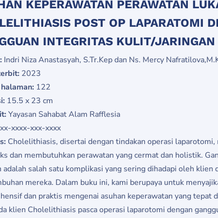
HAN KEPERAWATAN PERAWATAN LUKA
LELITHIASIS POST OP LAPARATOMI 
GGUAN INTEGRITAS KULIT/JARINGAN
:
Indri Niza Anastasyah, S.Tr.Kep dan Ns. Mercy Nafratilova,M.
erbit:
2023
 halaman:
122
i:
15.5 x 23 cm
it:
Yayasan Sahabat Alam Rafflesia
xx-xxxx-xxx-xxxx
is:
Cholelithiasis, disertai dengan tindakan operasi laparotomi
s dan membutuhkan perawatan yang cermat dan holistik. Gangg
n adalah salah satu komplikasi yang sering dihadapi oleh klien
buhan mereka. Dalam buku ini, kami berupaya untuk menyajik
hensif dan praktis mengenai asuhan keperawatan yang tepat 
da klien Cholelithiasis pasca operasi laparotomi dengan ganggua