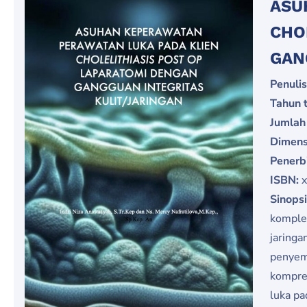
ASU
CHO
GAN
Penulis
Tahun t
Jumlah
Dimens
Penerb
ISBN:
x
Sinops
komplek
jaringa
penyem
kompre
luka pa