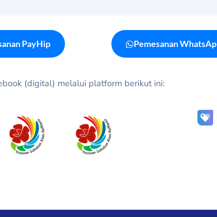
anan PayHip
Pemesanan WhatsAp
ook (digital) melalui platform berikut ini: